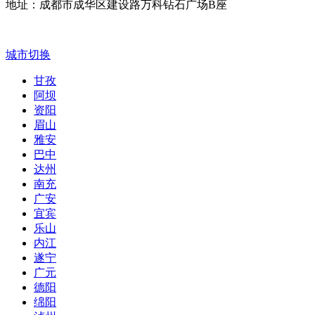
地址：成都市成华区建设路万科钻石广场B座
城市切换
甘孜
阿坝
资阳
眉山
雅安
巴中
达州
南充
广安
宜宾
乐山
内江
遂宁
广元
德阳
绵阳