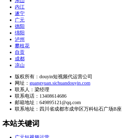
乐山
内江
遂宁
广元
德阳
绵阳
泸州
攀枝花
自贡
成都
凉山
版权所有：douyin短视频代运营公司
网址：
guangyuan.sichuandouyin.com
联系人：梁经理
联系电话：13408614686
邮箱地址：649895121@qq.com
联系地址：
四川省成都市成华区万科钻石广场B座
本站关键词
广元短视频运营